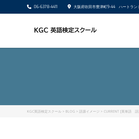
06-6378-4411
大阪府吹田市豊津町9-44 ハートラン
KGC英語検定スクール
>
BLOG
>
語源イメージ
>
CURRENT [英単語