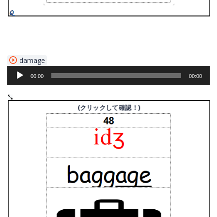
音
damage
声
00:00
00:00
プ
レ
ー
(クリックして確認！)
(クリックして確認！)
ヤ
ー