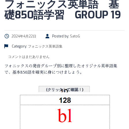
フォニックス英単語 基
礎850語学習 GROUP 19
2024年4月22日
Posted by:
SatoG
Category:
フォニックス英単語集
コメントはまだありません
フォニックスの発音グループ別に整理したオリジナル英単語集
で、基本850語を確実に身につけましょう。
(クリックして確認！)
(クリックして確認！)