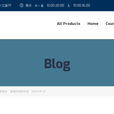
ド江坂7F
受付 火～金 13:00-20:00 土 10:00-16:00
All Products
Home
Cou
Blog
単語 基礎850語学習 GROUP 67