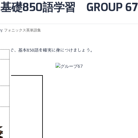
850語学習 GROUP 67
y:
フォニックス英単語集
語集で、基本850語を確実に身につけましょう。