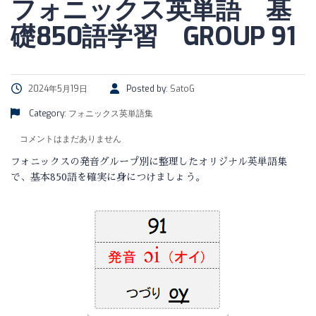
フォニックス英単語 基
礎850語学習 GROUP 91
2024年5月19日
Posted by:
SatoG
Category:
フォニックス英単語集
コメントはまだありません
フォニックスの発音グループ別に整理したオリジナル英単語集
で、基本850語を確実に身につけましょう。