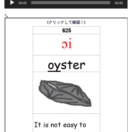
00:00
00:00
プ
レ
ー
(クリックして確認！)
(クリックして確認！)
ヤ
ー