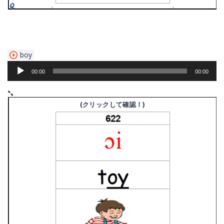
音
boy
声
00:00
00:00
プ
レ
ー
(クリックして確認！)
(クリックして確認！)
ヤ
ー