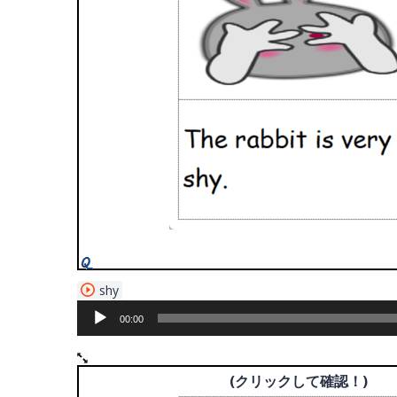
音
shy
声
00:00
プ
レ
ー
(クリックして確認！)
(クリックして確認！)
ヤ