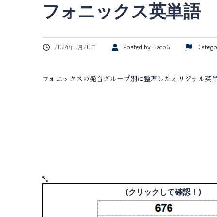
フォニックス英単語 基礎
2024年5月20日
Posted by:
SatoG
Catego
フォニックスの発音グループ別に整理したオリジナル英単
(クリックして確認！)
(クリックして確認！)