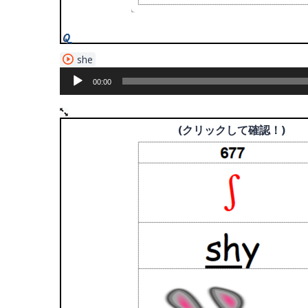
音
she
声
00:00
プ
レ
ー
(クリックして確認！)
(クリックして確認！)
ヤ
ー