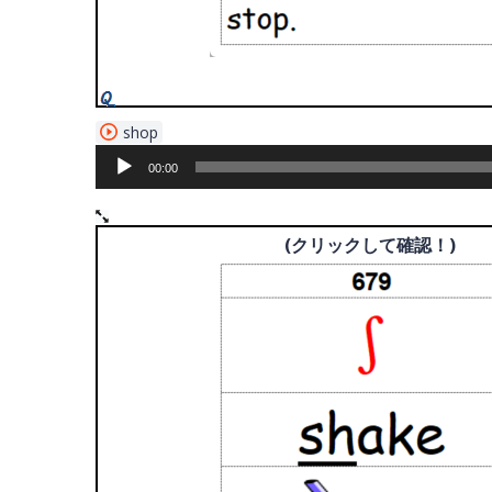
音
shop
声
00:00
プ
レ
ー
(クリックして確認！)
(クリックして確認！)
ヤ
ー