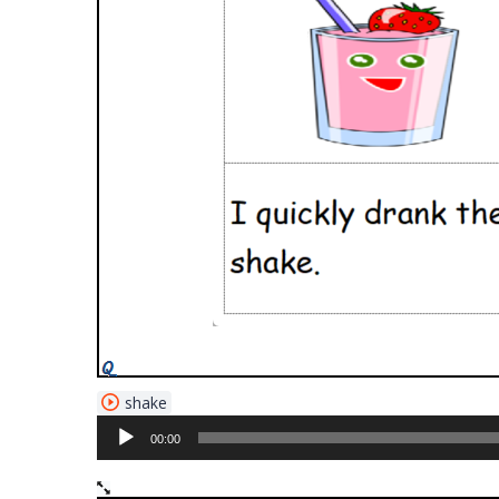
音
shake
声
00:00
プ
レ